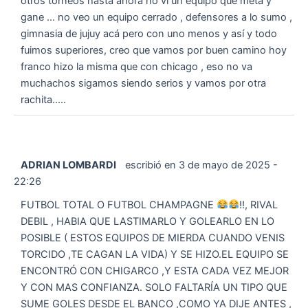
otros torneos hasta ahora no vi un equipo que meta y
gane ... no veo un equipo cerrado , defensores a lo sumo ,
gimnasia de jujuy acá pero con uno menos y así y todo
fuimos superiores, creo que vamos por buen camino hoy
franco hizo la misma que con chicago , eso no va
muchachos sigamos siendo serios y vamos por otra
rachita.....
ADRIAN LOMBARDI
escribió en
3 de mayo de 2025
-
22:26
FUTBOL TOTAL O FUTBOL CHAMPAGNE
!!, RIVAL
DEBIL , HABIA QUE LASTIMARLO Y GOLEARLO EN LO
POSIBLE ( ESTOS EQUIPOS DE MIERDA CUANDO VENIS
TORCIDO ,TE CAGAN LA VIDA) Y SE HIZO.EL EQUIPO SE
ENCONTRÓ CON CHIGARCO ,Y ESTA CADA VEZ MEJOR
Y CON MAS CONFIANZA. SOLO FALTARÍA UN TIPO QUE
SUME GOLES DESDE EL BANCO ,COMO YA DIJE ANTES ,