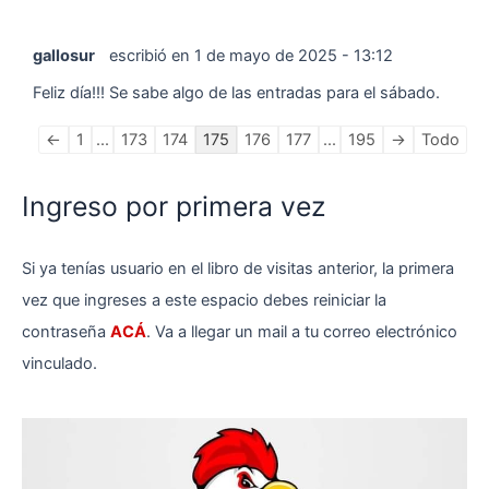
gallosur
escribió en
1 de mayo de 2025
-
13:12
Feliz día!!! Se sabe algo de las entradas para el sábado.
Navegación
←
1
...
173
174
175
176
177
...
195
→
Todo
en
la
Ingreso por primera vez
lista
de
Si ya tenías usuario en el libro de visitas anterior, la primera
libros
de
vez que ingreses a este espacio debes reiniciar la
visitas
contraseña
ACÁ
. Va a llegar un mail a tu correo electrónico
vinculado.