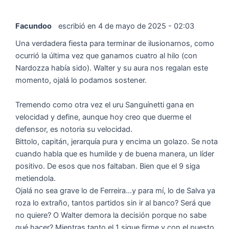
Facundoo
escribió en
4 de mayo de 2025
-
02:03
Una verdadera fiesta para terminar de ilusionarnos, como
ocurrió la última vez que ganamos cuatro al hilo (con
Nardozza había sido). Walter y su aura nos regalan este
momento, ojalá lo podamos sostener.
Tremendo como otra vez el uru Sanguínetti gana en
velocidad y define, aunque hoy creo que duerme el
defensor, es notoria su velocidad.
Bittolo, capitán, jerarquía pura y encima un golazo. Se nota
cuando habla que es humilde y de buena manera, un líder
positivo. De esos que nos faltaban. Bien que el 9 siga
metiendola.
Ojalá no sea grave lo de Ferreira...y para mí, lo de Salva ya
roza lo extraño, tantos partidos sin ir al banco? Será que
no quiere? O Walter demora la decisión porque no sabe
qué hacer? Mientras tanto el 1 sigue firme y con el puesto