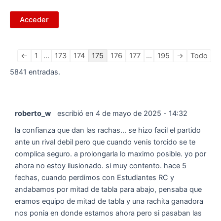
Navegación
←
1
...
173
174
175
176
177
...
195
→
Todo
en
5841 entradas.
la
lista
de
roberto_w
escribió en
4 de mayo de 2025
-
14:32
libros
de
la confianza que dan las rachas... se hizo facil el partido
visitas
ante un rival debil pero que cuando venis torcido se te
complica seguro. a prolongarla lo maximo posible. yo por
ahora no estoy ilusionado. si muy contento. hace 5
fechas, cuando perdimos con Estudiantes RC y
andabamos por mitad de tabla para abajo, pensaba que
eramos equipo de mitad de tabla y una rachita ganadora
nos ponia en donde estamos ahora pero si pasaban las