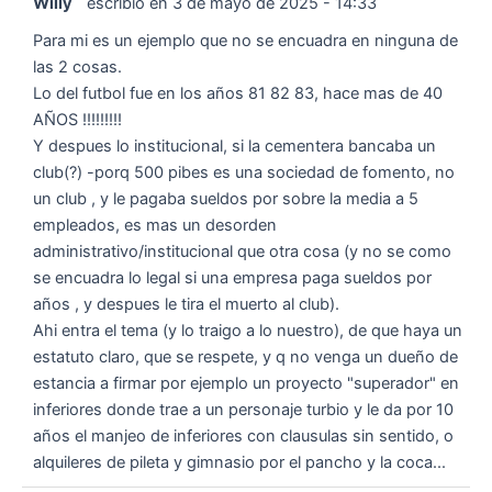
Willy
escribió en
3 de mayo de 2025
-
14:33
Para mi es un ejemplo que no se encuadra en ninguna de
las 2 cosas.
Lo del futbol fue en los años 81 82 83, hace mas de 40
AÑOS !!!!!!!!!
Y despues lo institucional, si la cementera bancaba un
club(?) -porq 500 pibes es una sociedad de fomento, no
un club , y le pagaba sueldos por sobre la media a 5
empleados, es mas un desorden
administrativo/institucional que otra cosa (y no se como
se encuadra lo legal si una empresa paga sueldos por
años , y despues le tira el muerto al club).
Ahi entra el tema (y lo traigo a lo nuestro), de que haya un
estatuto claro, que se respete, y q no venga un dueño de
estancia a firmar por ejemplo un proyecto "superador" en
inferiores donde trae a un personaje turbio y le da por 10
años el manjeo de inferiores con clausulas sin sentido, o
alquileres de pileta y gimnasio por el pancho y la coca...