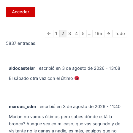
Navegación
←
1
2
3
4
5
...
195
→
Todo
en
5837 entradas.
la
lista
de
aldocastelar
escribió en
3 de agosto de 2026
-
13:08
libros
de
El sábado otra vez con el último
visitas
marcos_cdm
escribió en
3 de agosto de 2026
-
11:40
Marian no vamos últimos pero sabes dónde está la
bronca? Aunque sea en mi caso, que vas segundo y de
visitante no le ganas a nadie, es más, equipos que no