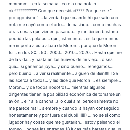
mmmmm... en la semana Leo dio una nota a
ole??????????? Con que necesidad???? Por que ese "
protagonismo" ... la verdad que cuando hi que salio una
nota me cayó como el orto... demasiado... como muchas
otras cosas que vienen pasando... y me tienen bastante
podrido las pelotas... que justamente... es lo que menos
me importa a esta altura de Moron... por que de Moron
fui... en los 80... 90 ..2000... 2010... 2020. . Hasta que me
de la vida... y hasta en los huevos de mi viejo... o sea
que... si ganamos joya... y sino bueno... renegamos....
pero bueno... a ver si realmente... alguien de Bien!!!!!! Se
les acerca a todos... y les dice que Moron ... es siempre...
Moron... y de todos nosotros... mientras algunos
dirigentes tienen la posibilidad económica de tomarse un
avión... e ir a la cancha...( lo cual a mi personalmente no
me parece mal... siempre y cuando la hayan conseguido
honestamente y por fuera del club!!!!!!!!) ... no se si como
jugador hay cosas que me gustarían... estoy peleando el
torneo... pones las entradas 18 lucas más baratas que un