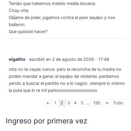
Tenían que habernos metido media docena.
Chay otta
Déjame de joder, jugamos contra el peor equipo y nos
bailaron.
Que quisiste hacer?
elgallito
escribió en
2 de agosto de 2026
-
17:48
otta no te vayas nunca. pero la reconcha de tu madre no
podes mandar a ganar al equipo de visitante. perdamos
yendo a buscar el partido no a lo cagon. siempre lo mismo
la puta que lo re mil parioooooooooooooooo
Navegación
←
1
2
3
4
5
...
195
→
Todo
en
la
Ingreso por primera vez
lista
de