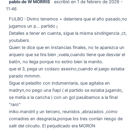
pablo de W MORRIS
escribió en
1 de febrero de 2026
-
11:46
FULBO : Divino tenemos + delantera que el año pasado,no
jugamos un p... partido ¡
Detalles a tener en cuenta, sigue la misma sindirigencia ,ct,
youtubers.
Quien te dice que en instancias finales, no te aparezca un
arquero que se tira bien ,vuela,cuando tiene que desviar el
balón, no llega porque no estiro bien la manito.
que el 3, pega un codazo asesino,cuando el juego estaba
parado mmmm.
Sigue el peladito con indumentaria, que agitaba en
madryn,no pego una ñapi ( el partido se estaba jugando,
se metía a la cancha ) con un gol pasábamos a la final
"raro"
miko.mandril y un tercero, reunidos ,abrazados ,como
comadres en desgracia,porque los tres corrían riesgo de
salir del circuito. El perjudicado era MORON