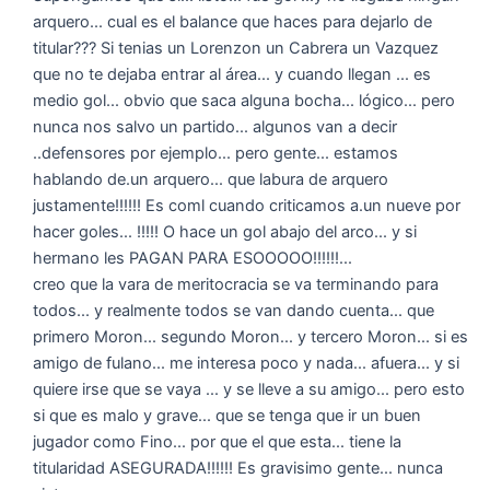
arquero... cual es el balance que haces para dejarlo de
titular??? Si tenias un Lorenzon un Cabrera un Vazquez
que no te dejaba entrar al área... y cuando llegan ... es
medio gol... obvio que saca alguna bocha... lógico... pero
nunca nos salvo un partido... algunos van a decir
..defensores por ejemplo... pero gente... estamos
hablando de.un arquero... que labura de arquero
justamente!!!!!! Es coml cuando criticamos a.un nueve por
hacer goles... !!!!! O hace un gol abajo del arco... y si
hermano les PAGAN PARA ESOOOOO!!!!!!...
creo que la vara de meritocracia se va terminando para
todos... y realmente todos se van dando cuenta... que
primero Moron... segundo Moron... y tercero Moron... si es
amigo de fulano... me interesa poco y nada... afuera... y si
quiere irse que se vaya ... y se lleve a su amigo... pero esto
si que es malo y grave... que se tenga que ir un buen
jugador como Fino... por que el que esta... tiene la
titularidad ASEGURADA!!!!!! Es gravisimo gente... nunca