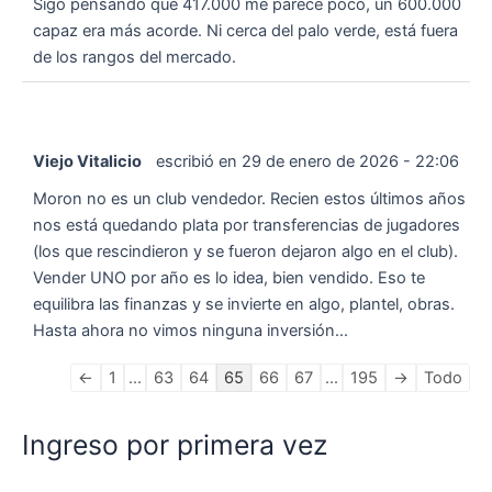
Sigo pensando que 417.000 me parece poco, un 600.000
capaz era más acorde. Ni cerca del palo verde, está fuera
de los rangos del mercado.
Viejo Vitalicio
escribió en
29 de enero de 2026
-
22:06
Moron no es un club vendedor. Recien estos últimos años
nos está quedando plata por transferencias de jugadores
(los que rescindieron y se fueron dejaron algo en el club).
Vender UNO por año es lo idea, bien vendido. Eso te
equilibra las finanzas y se invierte en algo, plantel, obras.
Hasta ahora no vimos ninguna inversión...
Navegación
←
1
...
63
64
65
66
67
...
195
→
Todo
en
la
Ingreso por primera vez
lista
de