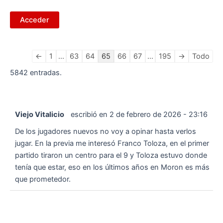
Navegación
←
1
...
63
64
65
66
67
...
195
→
Todo
en
5842 entradas.
la
lista
de
Viejo Vitalicio
escribió en
2 de febrero de 2026
-
23:16
libros
de
De los jugadores nuevos no voy a opinar hasta verlos
visitas
jugar. En la previa me interesó Franco Toloza, en el primer
partido tiraron un centro para el 9 y Toloza estuvo donde
tenía que estar, eso en los últimos años en Moron es más
que prometedor.