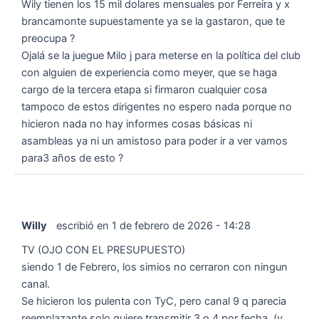
Wily tienen los 15 mil dolares mensuales por Ferreira y x
brancamonte supuestamente ya se la gastaron, que te
preocupa ?
Ojalá se la juegue Milo j para meterse en la política del club
con alguien de experiencia como meyer, que se haga
cargo de la tercera etapa si firmaron cualquier cosa
tampoco de estos dirigentes no espero nada porque no
hicieron nada no hay informes cosas básicas ni
asambleas ya ni un amistoso para poder ir a ver vamos
para3 años de esto ?
Willy
escribió en
1 de febrero de 2026
-
14:28
TV (OJO CON EL PRESUPUESTO)
siendo 1 de Febrero, los simios no cerraron con ningun
canal.
Se hicieron los pulenta con TyC, pero canal 9 q parecia
reemplazante solo quiere transmitir 3 o 4 por fecha. (y