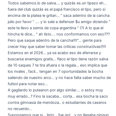
Todos sabemos.lo de salva.... y quizás es.un tipazo eh...
fuera del club quizás es el papá francisco el tipo, pero si
encima de la platea le gritan... " saca adentro de la cancha
julio por favor " .... y lo sale a defenser $u amigo diciendo "
este te llevo a semis de copa argentina " (?) A lo que el
hincha le dice... " ah listo.... nos conformamos con eso???
Pero que saque adentro de la cancha!!!!"... gente para
crecer Hay que saber tomar las criticas constructivas!!!!!
Estamos en el 2026... ya se acabo eso de aferrarse y
buscarse enemigos gratis... flaco el tipo tiene razón salva
de 10 saques 7 te tira afuera o la regala... eso implica que
los rivales , facil... tengan en 7 oportunidades la bocha
saliendo de nuestro arco... y no hace falta saber mucho de
futbol para notar eso...
A gagliardo lo putearon por algo similar.... o estoy muy
muy errado...? Fino la sacaba... corta... esa bocha la saco
contra gimnasia de mendoza.. o estudiantes de caseros
no recuerdo...
Supongamos que si... listo... fue gol ...y no llegaba ningun